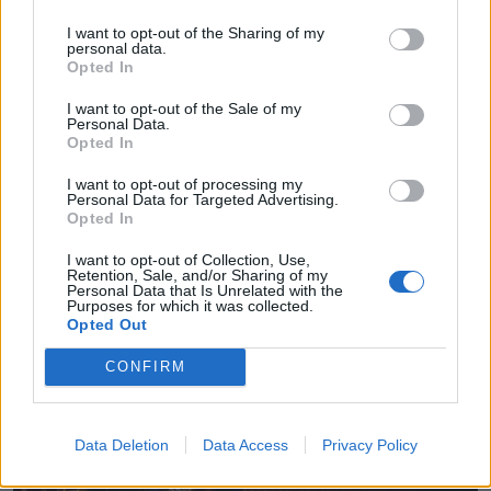
I want to opt-out of the Sharing of my
personal data.
Opted In
I want to opt-out of the Sale of my
Personal Data.
💶 Quanto Custou? | Fogo de artifício (de 11
Opted In
minutos) da Feira das Colheitas custa €20.550
7/08/2026
I want to opt-out of processing my
Personal Data for Targeted Advertising.
Opted In
I want to opt-out of Collection, Use,
Retention, Sale, and/or Sharing of my
Personal Data that Is Unrelated with the
Purposes for which it was collected.
Opted Out
CONFIRM
Data Deletion
Data Access
Privacy Policy