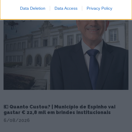
Data Deletion
Data Access
Privacy Policy
💶 Quanto Custou? | Município de Espinho vai
gastar € 22,8 mil em brindes institucionais
6/08/2026