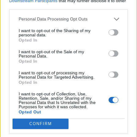
Downstream Participants
that may further disclose it to other
third parties.
Personal Data Processing Opt Outs
I want to opt-out of the Sharing of my
personal data.
Opted In
I want to opt-out of the Sale of my
Personal Data.
Opted In
I want to opt-out of processing my
Personal Data for Targeted Advertising.
Opted In
I want to opt-out of Collection, Use,
Retention, Sale, and/or Sharing of my
Personal Data that Is Unrelated with the
Jogo rende € 2,5 milhões de euros à Câmara de
Purposes for which it was collected.
Espinho
Opted Out
7/08/2026
CONFIRM