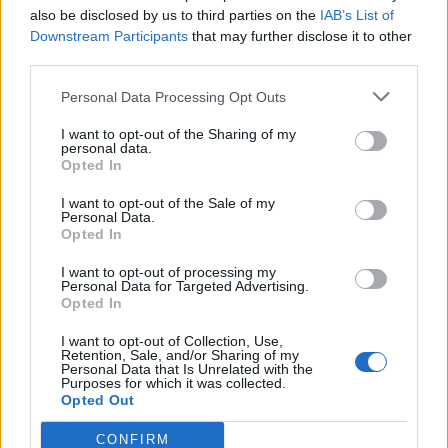
also be disclosed by us to third parties on the
IAB’s List of
Downstream Participants
that may further disclose it to other
third parties.
Personal Data Processing Opt Outs
I want to opt-out of the Sharing of my
personal data.
Opted In
I want to opt-out of the Sale of my
Personal Data.
Opted In
I want to opt-out of processing my
Personal Data for Targeted Advertising.
Opted In
💶 Quanto Custou? | Fogo de artifício (de 11
minutos) da Feira das Colheitas custa €20.550
I want to opt-out of Collection, Use,
7/08/2026
Retention, Sale, and/or Sharing of my
Personal Data that Is Unrelated with the
Purposes for which it was collected.
Opted Out
CONFIRM