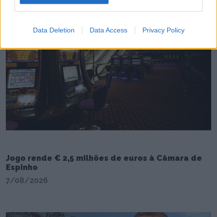
Data Deletion
Data Access
Privacy Policy
Jogo rende € 2,5 milhões de euros à Câmara de
Espinho
7/08/2026