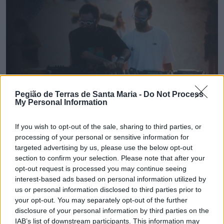
Pegião de Terras de Santa Maria -
Do Not Process
My Personal Information
If you wish to opt-out of the sale, sharing to third parties, or
processing of your personal or sensitive information for
🔎 Terras Check | Câmara de Espinho gastou 120
targeted advertising by us, please use the below opt-out
mil euros num "sunset"?
section to confirm your selection. Please note that after your
7/08/2026
opt-out request is processed you may continue seeing
interest-based ads based on personal information utilized by
us or personal information disclosed to third parties prior to
your opt-out. You may separately opt-out of the further
disclosure of your personal information by third parties on the
IAB’s list of downstream participants. This information may