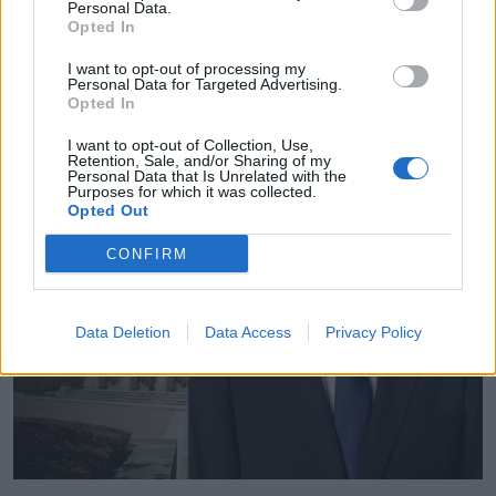
Personal Data.
Jogo rende € 2,5 milhões de euros à Câmara de
Opted In
Espinho
I want to opt-out of processing my
7/08/2026
Personal Data for Targeted Advertising.
Opted In
I want to opt-out of Collection, Use,
Retention, Sale, and/or Sharing of my
Personal Data that Is Unrelated with the
Purposes for which it was collected.
Opted Out
CONFIRM
Data Deletion
Data Access
Privacy Policy