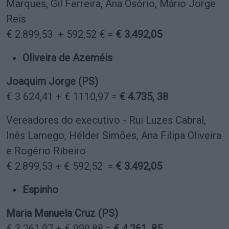
Marques, Gil Ferreira, Ana Osório, Mário Jorge
Reis
€ 2.899,53 + 592,52 € =
€ 3.492,05
Oliveira de Azeméis
Joaquim Jorge (PS)
€ 3 624,41 + € 1110,97 =
€ 4.735, 38
Vereadores do executivo - Rui Luzes Cabral,
Inês Lamego, Hélder Simões, Ana Filipa Oliveira
e Rogério Ribeiro
€ 2.899,53 + € 592,52 =
€ 3.492,05
Espinho
Maria Manuela Cruz (PS)
€ 3 261,97 + € 999,88 =
€ 4.261, 85