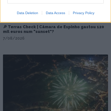
Data Deletion
Data Access
Privacy Policy
🔎 Terras Check | Câmara de Espinho gastou 120
mil euros num "sunset"?
7/08/2026