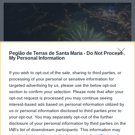
Pegião de Terras de Santa Maria -
Do Not Process
My Personal Information
If you wish to opt-out of the sale, sharing to third parties, or
processing of your personal or sensitive information for
targeted advertising by us, please use the below opt-out
section to confirm your selection. Please note that after your
opt-out request is processed you may continue seeing
interest-based ads based on personal information utilized by
💶 Quanto Custou? | Fogo de artifício (de 11
us or personal information disclosed to third parties prior to
minutos) da Feira das Colheitas custa €20.550
your opt-out. You may separately opt-out of the further
disclosure of your personal information by third parties on the
7/08/2026
IAB’s list of downstream participants. This information may