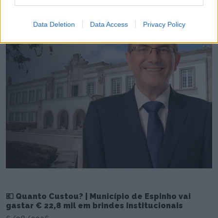
Data Deletion
Data Access
Privacy Policy
💶 Quanto Custou? | Município de Espinho vai
gastar € 22,8 mil em brindes institucionais