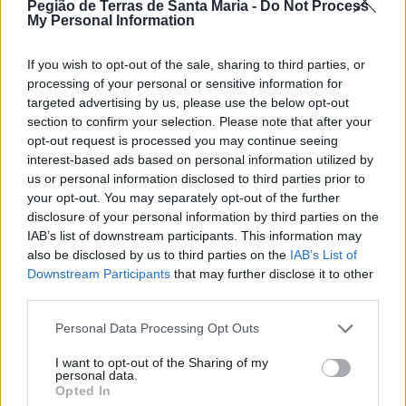
Pegião de Terras de Santa Maria -
Do Not Process
Esposa do presidente do PS de Oliveira de
My Personal Information
Azeméis investigada pela IGAS por conflito de
interesses
If you wish to opt-out of the sale, sharing to third parties, or
6/08/2026
processing of your personal or sensitive information for
targeted advertising by us, please use the below opt-out
section to confirm your selection. Please note that after your
opt-out request is processed you may continue seeing
interest-based ads based on personal information utilized by
us or personal information disclosed to third parties prior to
your opt-out. You may separately opt-out of the further
disclosure of your personal information by third parties on the
IAB’s list of downstream participants. This information may
also be disclosed by us to third parties on the
IAB’s List of
Downstream Participants
that may further disclose it to other
third parties.
Personal Data Processing Opt Outs
I want to opt-out of the Sharing of my
personal data.
Opted In