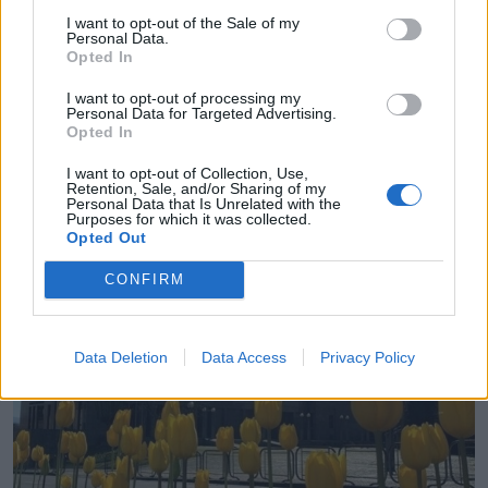
I want to opt-out of the Sale of my
Personal Data.
Opted In
Receita anual de € 24 mil da Torre da Oliva
pesou na exclusão do espaço para a biblioteca
I want to opt-out of processing my
provisória
Personal Data for Targeted Advertising.
5/08/2026
Opted In
I want to opt-out of Collection, Use,
Retention, Sale, and/or Sharing of my
Personal Data that Is Unrelated with the
Purposes for which it was collected.
Opted Out
CONFIRM
Data Deletion
Data Access
Privacy Policy