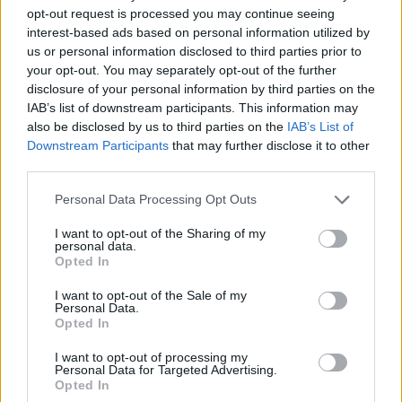
opt-out request is processed you may continue seeing
interest-based ads based on personal information utilized by
us or personal information disclosed to third parties prior to
your opt-out. You may separately opt-out of the further
disclosure of your personal information by third parties on the
IAB’s list of downstream participants. This information may
also be disclosed by us to third parties on the
IAB’s List of
Downstream Participants
that may further disclose it to other
💶 Quanto Custou? | Fogo de artifício (de 11
third parties.
minutos) da Feira das Colheitas custa €20.550
7/08/2026
Personal Data Processing Opt Outs
I want to opt-out of the Sharing of my
personal data.
Opted In
I want to opt-out of the Sale of my
Personal Data.
Opted In
I want to opt-out of processing my
Personal Data for Targeted Advertising.
Opted In