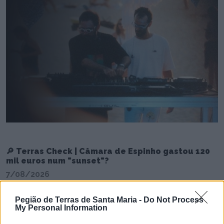
🔎 Terras Check | Câmara de Espinho gastou 120
mil euros num "sunset"?
7/08/2026
Pegião de Terras de Santa Maria -
Do Not Process
My Personal Information