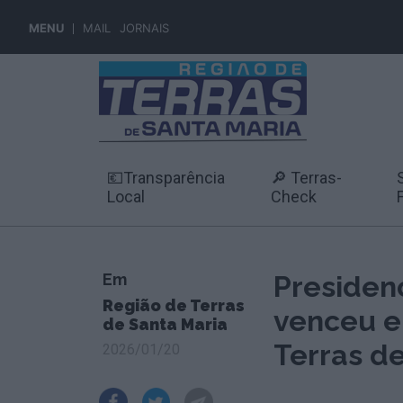
MENU
MAIL
JORNAIS
💶Transparência
🔎 Terras-
Local
Check
Em
Presidenc
Região de Terras
venceu e
de Santa Maria
Terras de
2026/01/20