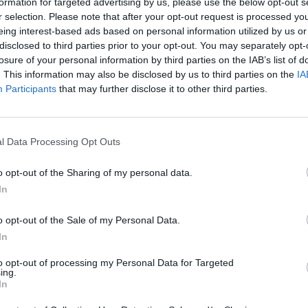
formation for targeted advertising by us, please use the below opt-out s
r selection. Please note that after your opt-out request is processed y
oncelho André Ventura mostrou que conseguiu a
eing interest-based ads based on personal information utilized by us or
disclosed to third parties prior to your opt-out. You may separately opt-
aior número de unidades de território da região de
losure of your personal information by third parties on the IAB’s list of
 Maria (em paralelo com Arouca, tal como veremo
. This information may also be disclosed by us to third parties on the
IA
eu em cinco freguesias:
Canedo
(30,72%, com 964 vo
Participants
that may further disclose it to other third parties.
com 918 votos);
Louredo
(28,97%, com 239 votos)
9 votos); e Vila Maior (26,66% com 229 votos).
l Data Processing Opt Outs
ceu em Santa Maria da Feira,
André Ventura
tamb
o opt-out of the Sharing of my personal data.
istar cinco freguesias no concelho de
Arouca.
Fic
In
as freguesias de
União de Freguesias de Cabreiros 
o opt-out of the Sale of my Personal Data.
rra
(32,00% com 24 votos),
Chave
(30,25%, com 2
In
 de Freguesias de Canelas e Espiunca
(28,69%, co
to opt-out of processing my Personal Data for Targeted
27,48% com 333 votos) e
Tropeço
(27,59%, com 1
ing.
In