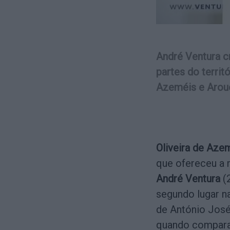
André Ventura c
partes do territ
Azeméis e Arou
Oliveira de Aze
que ofereceu a m
André Ventura
(2
segundo lugar na
de António José
quando compara