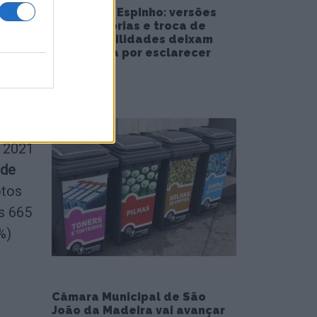
ouca,
Piscina de Espinho: versões
contraditórias e troca de
responsabilidades deixam
reabertura por esclarecer
5/08/2026
m 2021
 de
otos
s 665
%)
Câmara Municipal de São
João da Madeira vai avançar