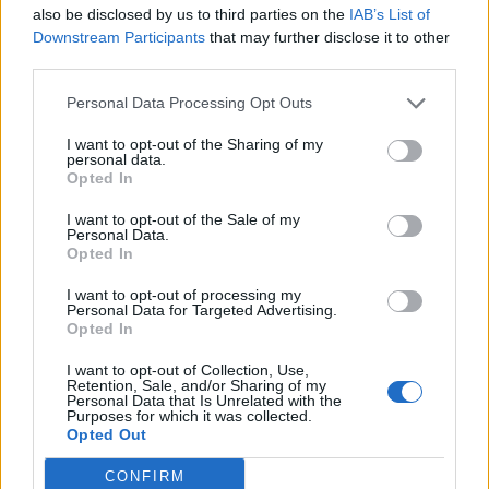
also be disclosed by us to third parties on the
IAB’s List of
Downstream Participants
that may further disclose it to other
third parties.
Personal Data Processing Opt Outs
I want to opt-out of the Sharing of my
personal data.
Opted In
I want to opt-out of the Sale of my
Personal Data.
Opted In
Esposa do presidente do PS de Oliveira de
I want to opt-out of processing my
Azeméis investigada pela IGAS por conflito de
Personal Data for Targeted Advertising.
interesses
Opted In
6/08/2026
I want to opt-out of Collection, Use,
Retention, Sale, and/or Sharing of my
Personal Data that Is Unrelated with the
Purposes for which it was collected.
Opted Out
CONFIRM