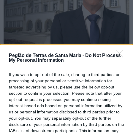
Pegião de Terras de Santa Maria -
Do Not Process
My Personal Information
💶 Quanto Custou? | Município de Espinho vai
If you wish to opt-out of the sale, sharing to third parties, or
gastar € 22,8 mil em brindes institucionais
processing of your personal or sensitive information for
6/08/2026
targeted advertising by us, please use the below opt-out
section to confirm your selection. Please note that after your
opt-out request is processed you may continue seeing
interest-based ads based on personal information utilized by
us or personal information disclosed to third parties prior to
your opt-out. You may separately opt-out of the further
disclosure of your personal information by third parties on the
IAB’s list of downstream participants. This information may