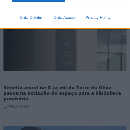
Data Deletion
Data Access
Privacy Policy
Receita anual de € 24 mil da Torre da Oliva
pesou na exclusão do espaço para a biblioteca
provisória
5/08/2026