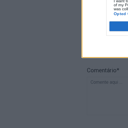
I want t
of my P
Email*
was col
Opted 
Telemóvel*
Comentário*