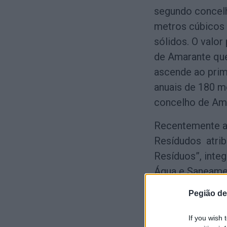
segundo concelh
metros cúbicos 
sólidos. O valor
de Amarante que
ascende ao prim
anuais de 180 m
concelho de Ama
Recentemente a
Resídudos atrib
Resíduos”, inte
Água e Saneamen
Santa Maria da F
Pegião de
concelhos com 
If you wish 
___