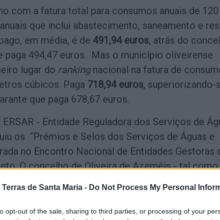
o com a fatura total para consumos anuais de 120
anuais que inclui abastecimento, saneamento e re
 pago, em média, é de
491,94 euros
, atrás do conce
 paga 494,47 euros. Mas o município oliveirense
eiro lugar do
ranking
nacional na fatura de consu
etros cúbicos. Paga
718,94 euros
, superiorizando-
rante que paga 678,67 euros.
 ERSAR - Entidade Reguladora dos Serviços de Ág
uiu os “Prémios e Selos dos Serviços de Águas e
grada no Encontro Nacional de Entidades Gestoras 
to. O concelho de Oliveira de Azeméis - tal como
eira e Arouca - ficaram de fora da listagem dos
 Terras de Santa Maria -
Do Not Process My Personal Infor
"água exemplar", tal como
pode ler aqui
.
to opt-out of the sale, sharing to third parties, or processing of your per