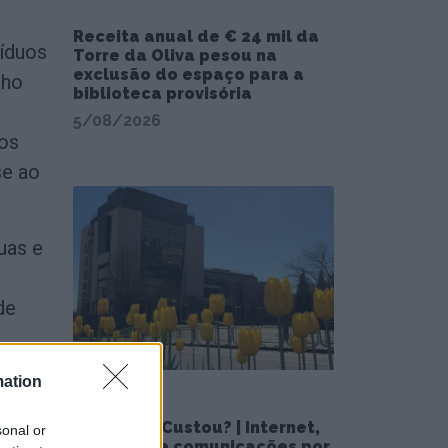
Receita anual de € 24 mil da
síduos
Torre da Oliva pesou na
exclusão do espaço para a
lho
biblioteca provisória
5/08/2026
mos
se ao
uas e
de
mation
💶 Quanto Custou? | Internet,
sonal or
televisão e comunicações por