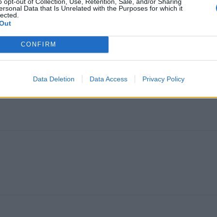
o opt-out of Collection, Use, Retention, Sale, and/or Sharing
ersonal Data that Is Unrelated with the Purposes for which it
lected.
Out
CONFIRM
Data Deletion
Data Access
Privacy Policy