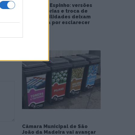
Piscina de Espinho: versões
contraditórias e troca de
responsabilidades deixam
reabertura por esclarecer
5/08/2026
Câmara Municipal de São
João da Madeira vai avançar