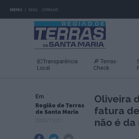
MENU
MAIL
JORNAIS
💶Transparência
🔎 Terras-
Local
Check
Em
Oliveira
Região de Terras
fatura d
de Santa Maria
não é da
2025/11/21