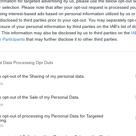
formation for targeted advertising by us, please use the below opt-out s
ct-Check Região de Terras de Santa
r selection. Please note that after your opt-out request is processed y
eing interest-based ads based on personal information utilized by us or
IRO
disclosed to third parties prior to your opt-out. You may separately opt-
losure of your personal information by third parties on the IAB’s list of
. This information may also be disclosed by us to third parties on the
IA
Participants
that may further disclose it to other third parties.
l Data Processing Opt Outs
o opt-out of the Sharing of my personal data.
In
qui!
o opt-out of the Sale of my Personal Data.
In
to opt-out of processing my Personal Data for Targeted
ing.
In