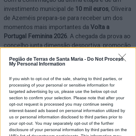
investimento municipal de
10 mil euros
, Oliveira
de Azeméis prepara-se para receber um dos
momentos mais importantes da
Volta a
Portugal Feminina 2026
. A chegada da prova ao
concelho junta dimensão desportiva, promoção
territorial e valorização do ciclismo feminino,
Pegião de Terras de Santa Maria -
Do Not Process
colocando o município no centro da
My Personal Information
consagração final da competição.
If you wish to opt-out of the sale, sharing to third parties, or
processing of your personal or sensitive information for
targeted advertising by us, please use the below opt-out
Partilhar nas redes sociais
section to confirm your selection. Please note that after your
opt-out request is processed you may continue seeing
interest-based ads based on personal information utilized by
us or personal information disclosed to third parties prior to
your opt-out. You may separately opt-out of the further
disclosure of your personal information by third parties on the
IAB’s list of downstream participants. This information may