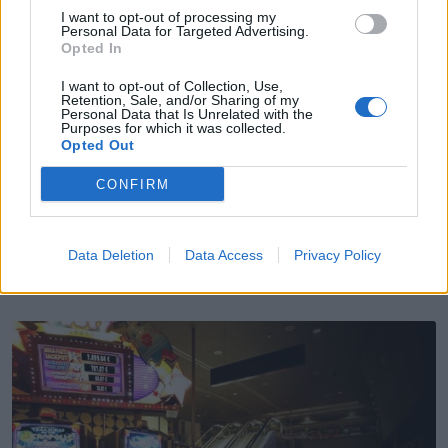
I want to opt-out of processing my
Personal Data for Targeted Advertising.
Opted In
I want to opt-out of Collection, Use,
Retention, Sale, and/or Sharing of my
Personal Data that Is Unrelated with the
Purposes for which it was collected.
Opted Out
CONFIRM
💶 Quanto Custou? | Fogo de artifício (de 11
minutos) da Feira das Colheitas custa €20.550
7/08/2026
Data Deletion
Data Access
Privacy Policy