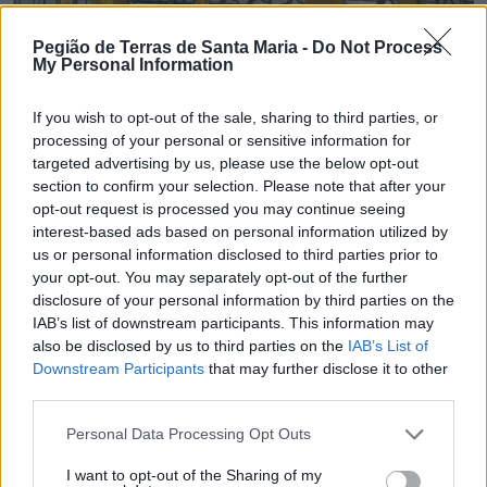
Pegião de Terras de Santa Maria -
Do Not Process
My Personal Information
💶 Quanto Custou? | Internet, televisão e
If you wish to opt-out of the sale, sharing to third parties, or
comunicações por voz vão custar 17.712 euros ao
processing of your personal or sensitive information for
Município de São João da MadeiraA prestação
targeted advertising by us, please use the below opt-out
dos serviços de acesso à internet em fibra ótica,
section to confirm your selection. Please note that after your
televisão e rede fixa terá a duração de 24 meses.
opt-out request is processed you may continue seeing
5/08/2026
interest-based ads based on personal information utilized by
us or personal information disclosed to third parties prior to
your opt-out. You may separately opt-out of the further
disclosure of your personal information by third parties on the
IAB’s list of downstream participants. This information may
also be disclosed by us to third parties on the
IAB’s List of
Downstream Participants
that may further disclose it to other
third parties.
Personal Data Processing Opt Outs
I want to opt-out of the Sharing of my