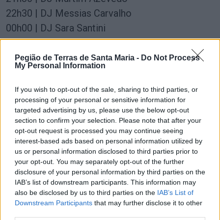
22h30 | DJ Messias Carvalho
00h00 | DJ Sara Santini
01h30 | DJ Moleque da Faveka
03h00 | DJ Michael A
Pegião de Terras de Santa Maria -
Do Not Process
My Personal Information
Palco Bento Carqueja
If you wish to opt-out of the sale, sharing to third parties, or
processing of your personal or sensitive information for
20h00 | DJ Aviers
targeted advertising by us, please use the below opt-out
21h00 | DJ Moleque da Favela
section to confirm your selection. Please note that after your
22h00 | DJ Domingos Oliveira
opt-out request is processed you may continue seeing
interest-based ads based on personal information utilized by
23h00 | DJ Michael A
us or personal information disclosed to third parties prior to
01h00 | DJ Dui
your opt-out. You may separately opt-out of the further
disclosure of your personal information by third parties on the
02h00 | DJ Messias Carvalho
IAB’s list of downstream participants. This information may
03h00 | DJ Cláudio Lopez
also be disclosed by us to third parties on the
IAB’s List of
Downstream Participants
that may further disclose it to other
Palco Avenida César Pinho
third parties.