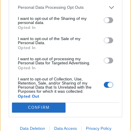
22h00 | Silent Party
Personal Data Processing Opt Outs
Sambódromo Rua Manuel Brandão
I want to opt-out of the Sharing of my
personal data.
Opted In
20h00 | DJ Miguel Costa
I want to opt-out of the Sale of my
21h30 | Escola de Samba Renascer
Personal Data.
Opted In
22h00 | Escola de Samba Os Pioneiros
22h30 | Escola de Samba Renascer
I want to opt-out of processing my
Personal Data for Targeted Advertising.
23h00 | Escola de Samba Os Pioneiros
Opted In
00h00 | Grupo Ta Na Lage
I want to opt-out of Collection, Use,
Retention, Sale, and/or Sharing of my
02h00 | DJ Miguel Costa
Personal Data that Is Unrelated with the
Purposes for which it was collected.
Opted Out
CONFIRM
Partilhar nas redes sociais
Data Deletion
Data Access
Privacy Policy