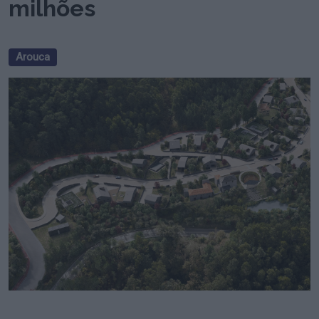
milhões
Arouca