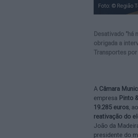
Foto: © Região T
Desativado "há 
obrigada a inte
Transportes por 
A
Câmara Munici
empresa
Pinto 
19.285 euros
, a
reativação do e
João da Madeir
presidente do m