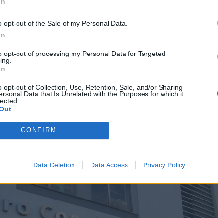
In
Região Terras de Santa Maria
o opt-out of the Sale of my Personal Data.
In
 autarquia, Jorge Vultos Sequeira, avançou mesmo
 de executivo camarário que há empresas a dizere
to opt-out of processing my Personal Data for Targeted
ing.
parar as escadas rolantes do equipamento.
In
 elevador deverá ficar concluídas até ao início de
o opt-out of Collection, Use, Retention, Sale, and/or Sharing
ersonal Data that Is Unrelated with the Purposes for which it
lected.
 o contrato adjuficado pela autarquia sanjoanense,
Out
& Cruz tem um
prazo de 60 dias para concluir os
CONFIRM
Data Deletion
Data Access
Privacy Policy