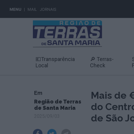
MENU
MAIL
JORNAIS
💶Transparência
🔎 Terras-
Local
Check
Em
Mais de €
Região de Terras
do Centr
de Santa Maria
de São J
2025/09/03