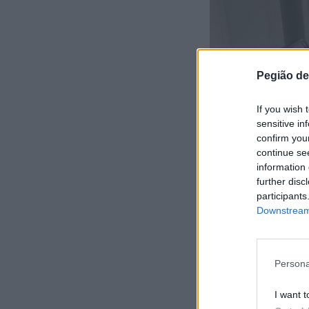
Pegião de
If you wish 
sensitive in
confirm you
continue se
information 
further disc
participants
Downstream 
Persona
As escadas r
I want t
João da Mad