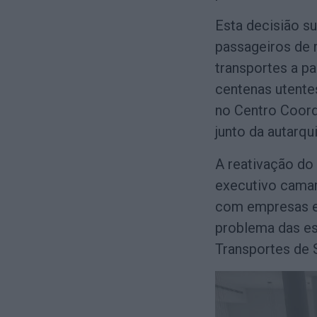
Esta decisião s
passageiros de 
transportes a p
centenas utente
no Centro Coord
junto da autarqu
A reativação do 
executivo camará
com empresas es
problema das es
Transportes de 