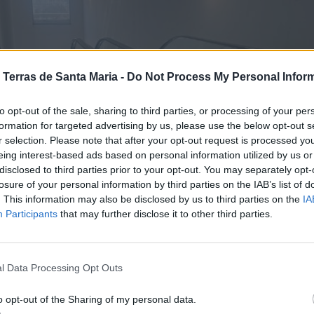
 Terras de Santa Maria -
Do Not Process My Personal Infor
to opt-out of the sale, sharing to third parties, or processing of your per
formation for targeted advertising by us, please use the below opt-out s
r selection. Please note that after your opt-out request is processed y
eing interest-based ads based on personal information utilized by us or
disclosed to third parties prior to your opt-out. You may separately opt-
losure of your personal information by third parties on the IAB’s list of
. This information may also be disclosed by us to third parties on the
IA
Participants
that may further disclose it to other third parties.
l Data Processing Opt Outs
olantes do Centro Coordenador de Transportes de 
o opt-out of the Sharing of my personal data.
eira encontram-se inativas há vários meses
.
Foto: