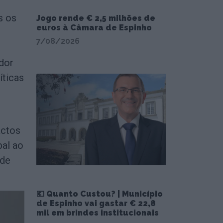
s os
Jogo rende € 2,5 milhões de
euros à Câmara de Espinho
7/08/2026
dor
íticas
actos
bal ao
 de
💶 Quanto Custou? | Município
de Espinho vai gastar € 22,8
mil em brindes institucionais