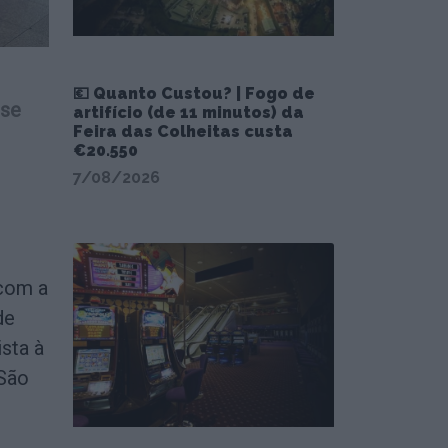
💶 Quanto Custou? | Fogo de
-se
artifício (de 11 minutos) da
Feira das Colheitas custa
€20.550
7/08/2026
com a
de
ista à
São