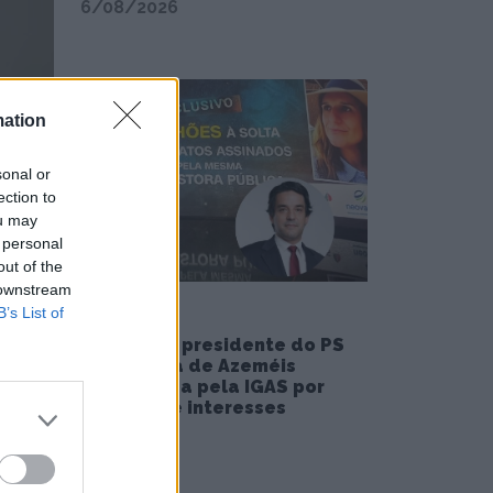
6/08/2026
mation
sonal or
ection to
ou may
 personal
out of the
 downstream
B’s List of
Esposa do presidente do PS
de Oliveira de Azeméis
investigada pela IGAS por
conflito de interesses
6/08/2026
São
 ©