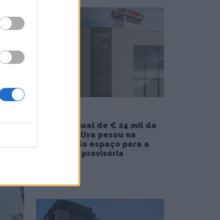
 em
m que
 a
Receita anual de € 24 mil da
Torre da Oliva pesou na
exclusão do espaço para a
biblioteca provisória
5/08/2026