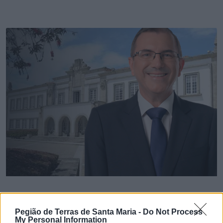
💶 Quanto Custou? | Município de Espinho vai
Pegião de Terras de Santa Maria -
Do Not Process
gastar € 22,8 mil em brindes institucionais
My Personal Information