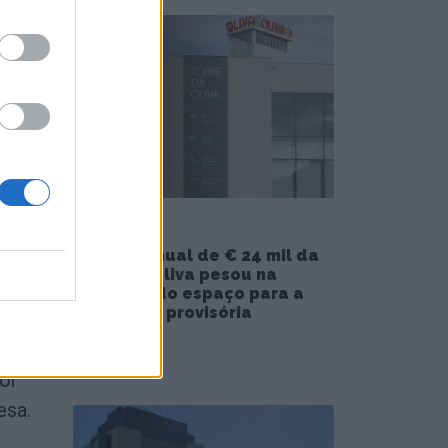
tos à
esa,
cia
ções a
ça
nal
Receita anual de € 24 mil da
Torre da Oliva pesou na
exclusão do espaço para a
biblioteca provisória
uas
5/08/2026
, a
por
esa.