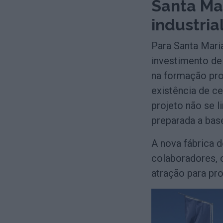
Santa Mar
industria
Para Santa Maria
investimento d
na formação pro
existência de c
projeto não se l
preparada a bas
A nova fábrica d
colaboradores, 
atração para pro