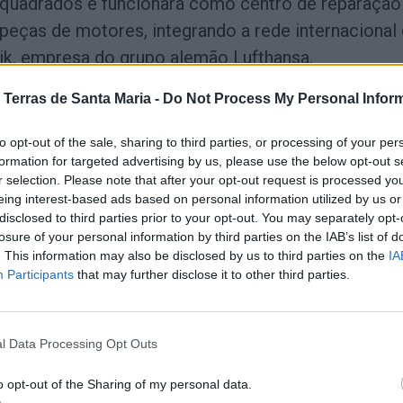
 quadrados e funcionará como centro de reparação
eças de motores, integrando a rede internacional
ik, empresa do grupo alemão Lufthansa.
tem sido apontado como estratégico para a criaçã
 Terras de Santa Maria -
Do Not Process My Personal Infor
cado, para a formação técnica especializada e para
to opt-out of the sale, sharing to third parties, or processing of your per
gião Norte como polo industrial ligado à mobilidad
formation for targeted advertising by us, please use the below opt-out s
aria de precisão.
r selection. Please note that after your opt-out request is processed y
eing interest-based ads based on personal information utilized by us or
disclosed to third parties prior to your opt-out. You may separately opt-
lançamento da primeira pedra assinala o arranque f
losure of your personal information by third parties on the IAB’s list of
a unidade, depois de meses de preparação do proje
. This information may also be disclosed by us to third parties on the
IA
 estruturação da operação local.
Participants
that may further disclose it to other third parties.
a reforça presença em Portu
l Data Processing Opt Outs
 disputa TAP
o opt-out of the Sharing of my personal data.
rica em Santa Maria da Feira acontece em paralel