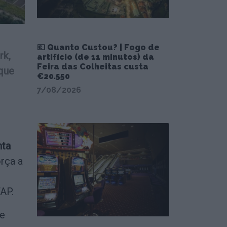
💶 Quanto Custou? | Fogo de
rk,
artifício (de 11 minutos) da
Feira das Colheitas custa
que
€20.550
7/08/2026
nta
rça a
AP.
 e