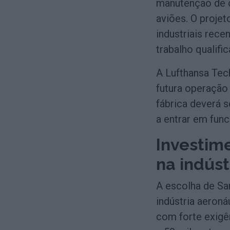
manutenção de 
aviões. O proje
industriais rece
trabalho qualifi
A Lufthansa Tec
futura operação
fábrica deverá 
a entrar em fun
Investime
na indúst
A escolha de San
indústria aeroná
com forte exigên