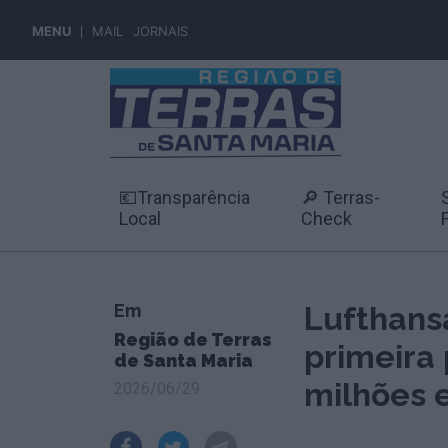
MENU
MAIL
JORNAIS
💶Transparência
🔎 Terras-
Local
Check
Em
Lufthansa
Região de Terras
primeira
de Santa Maria
milhões 
2026/06/29