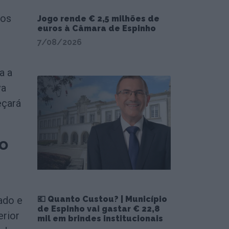
tos
Jogo rende € 2,5 milhões de
euros à Câmara de Espinho
7/08/2026
a a
va
eçará
o
💶 Quanto Custou? | Município
ado e
de Espinho vai gastar € 22,8
erior
mil em brindes institucionais