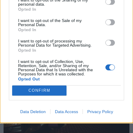
personal data.
Opted In
💶 Quanto Custou? | Fogo de artifício (de 11
I want to opt-out of the Sale of my
minutos) da Feira das Colheitas custa €20.550
Personal Data.
Opted In
7/08/2026
I want to opt-out of processing my
Personal Data for Targeted Advertising.
Opted In
I want to opt-out of Collection, Use,
Retention, Sale, and/or Sharing of my
Personal Data that Is Unrelated with the
Purposes for which it was collected.
Opted Out
CONFIRM
Data Deletion
Data Access
Privacy Policy