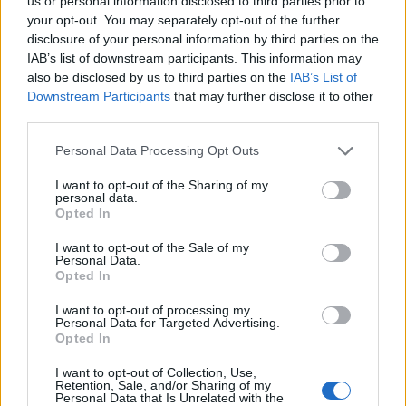
us or personal information disclosed to third parties prior to
7/08/2026
your opt-out. You may separately opt-out of the further
disclosure of your personal information by third parties on the
IAB’s list of downstream participants. This information may
also be disclosed by us to third parties on the
IAB’s List of
Downstream Participants
that may further disclose it to other
third parties.
Personal Data Processing Opt Outs
I want to opt-out of the Sharing of my
personal data.
Opted In
I want to opt-out of the Sale of my
Personal Data.
Opted In
I want to opt-out of processing my
Personal Data for Targeted Advertising.
Opted In
I want to opt-out of Collection, Use,
Retention, Sale, and/or Sharing of my
💶 Quanto Custou? | Fogo de artifício (de 11
Personal Data that Is Unrelated with the