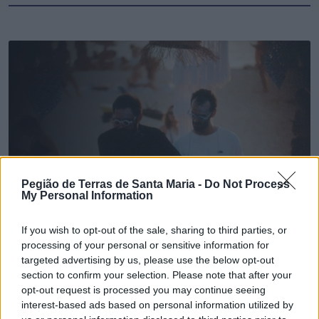
Pegião de Terras de Santa Maria -
Do Not Process
My Personal Information
If you wish to opt-out of the sale, sharing to third parties, or
processing of your personal or sensitive information for
targeted advertising by us, please use the below opt-out
section to confirm your selection. Please note that after your
opt-out request is processed you may continue seeing
🔎 Terras Check | Câmara de Espinho gastou 120
interest-based ads based on personal information utilized by
mil euros num "sunset"?