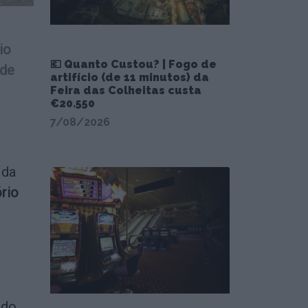
io
💶 Quanto Custou? | Fogo de
 de
artifício (de 11 minutos) da
Feira das Colheitas custa
€20.550
7/08/2026
 da
rio
 do