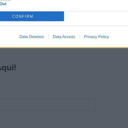
eira.
Out
CONFIRM
Data Deletion
Data Access
Privacy Policy
qui!