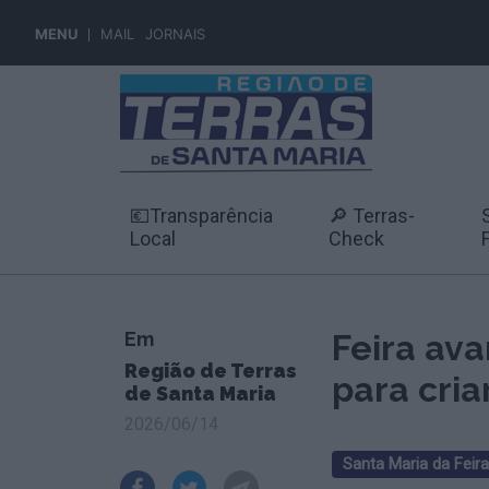
MENU
MAIL
JORNAIS
💶Transparência
🔎 Terras-
Local
Check
Em
Feira av
Região de Terras
para cria
de Santa Maria
2026/06/14
Santa Maria da Feira