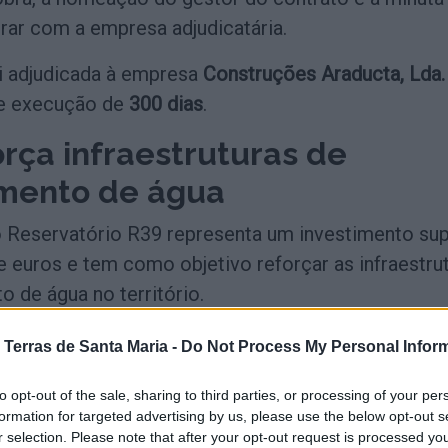
rar com a empresa adjudicatária.
i adjudicada à empresa
Construções Araducta, Lda.
de execução de
300 dias
.
rça infraestruturas de
mento de água
 Reservatório R39 representa um investimento sup
e euros e tem como objetivo reforçar as infraestru
 de água no território.
cação, o Município dá seguimento ao procediment
 Terras de Santa Maria -
Do Not Process My Personal Infor
concretizar a obra em Vale, depois de concluída a
to opt-out of the sale, sharing to third parties, or processing of your per
ostas e aprovado o relatório final.
formation for targeted advertising by us, please use the below opt-out s
r selection. Please note that after your opt-out request is processed y
cação, a Câmara Municipal aprovou também a nom