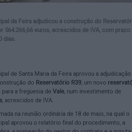
pal da Feira adjudicou a construção do Reservatór
or 564.266,66 euros, acrescidos de IVA, com prazo
 dias.
pal de Santa Maria da Feira aprovou a adjudicação
construção do
Reservatório R39
, um novo
reservató
 para a freguesia de
Vale
, num investimento de
s
, acrescidos de IVA.
mada na reunião ordinária de 18 de maio, na qual o
pal aprovou o relatório final do procedimento, a
obra, a nomeação do gestor do contrato e a minuta