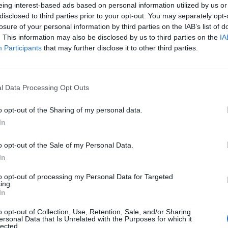
eing interest-based ads based on personal information utilized by us or
ntrato, responsável por acompanhar a execução da
disclosed to third parties prior to your opt-out. You may separately opt-
losure of your personal information by third parties on the IAB’s list of
rificar o cumprimento das obrigações assumidas p
. This information may also be disclosed by us to third parties on the
IA
tária.
Participants
that may further disclose it to other third parties.
 segue para formalização
l Data Processing Opt Outs
o, o executivo aprovou a minuta do contrato,
sário para formalizar a adjudicação à empresa
o opt-out of the Sharing of my personal data.
ducta, Lda.
.
In
atura do contrato e do cumprimento dos procedim
o opt-out of the Sale of my Personal Data.
In
poderá avançar no terreno, com um prazo previsto d
rca de dez meses.
to opt-out of processing my Personal Data for Targeted
ing.
In
ório de água em Vale junta-se ao conjunto de
o opt-out of Collection, Use, Retention, Sale, and/or Sharing
unicipais em infraestruturas públicas no concelho 
ersonal Data that Is Unrelated with the Purposes for which it
lected.