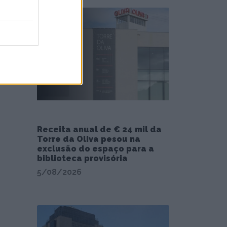
Receita anual de € 24 mil da
Torre da Oliva pesou na
exclusão do espaço para a
biblioteca provisória
5/08/2026