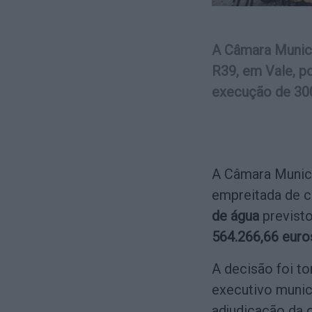
A Câmara Munici
R39, em Vale, p
execução de 300
A Câmara Munici
empreitada de 
de água
previsto
564.266,66 euro
A decisão foi to
executivo munici
adjudicação da 