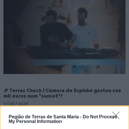
🔎 Terras Check | Câmara de Espinho gastou 120
mil euros num "sunset"?
7/08/2026
Pegião de Terras de Santa Maria -
Do Not Process
My Personal Information