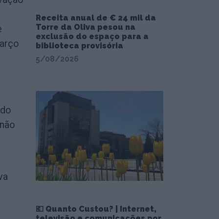
Receita anual de € 24 mil da
Torre da Oliva pesou na
e
exclusão do espaço para a
março
biblioteca provisória
5/08/2026
 do
 não
va
💶 Quanto Custou? | Internet,
televisão e comunicações por