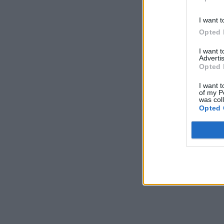
I want t
Opted 
I want 
Advertis
Opted 
I want t
of my P
was col
Opted 