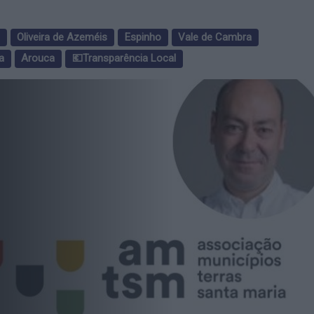
Oliveira de Azeméis
Espinho
Vale de Cambra
a
Arouca
💶Transparência Local