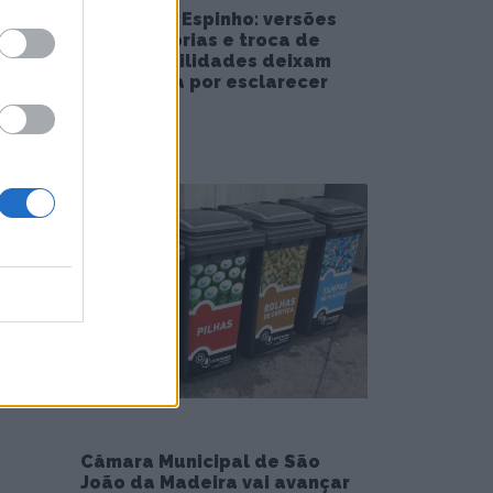
Piscina de Espinho: versões
contraditórias e troca de
responsabilidades deixam
reabertura por esclarecer
5/08/2026
Câmara Municipal de São
João da Madeira vai avançar