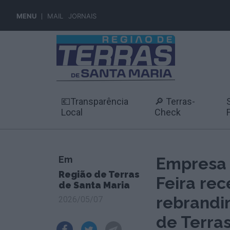
MENU
MAIL
JORNAIS
💶Transparência
🔎 Terras-
Local
Check
Em
Empresa 
Região de Terras
Feira rec
de Santa Maria
rebrandi
2026/05/07
de Terra