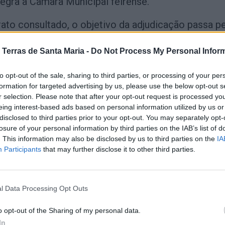
tegra a Câmara Municipal feirense.
ato consultado, o objetivo da adjudicação passa pe
nova estratégia de imagem e comunicação visual p
 Terras de Santa Maria -
Do Not Process My Personal Infor
rmunicipal, incluindo o desenvolvimento de uma no
ica, manual de normas e adaptação da comunicação
to opt-out of the sale, sharing to third parties, or processing of your per
tais e redes sociais.
formation for targeted advertising by us, please use the below opt-out s
r selection. Please note that after your opt-out request is processed y
ere ainda que o serviço prevê a definição de uma
eing interest-based ads based on personal information utilized by us or
disclosed to third parties prior to your opt-out. You may separately opt-
ebranding”
para a AMTSM, procurando modernizar 
losure of your personal information by third parties on the IAB’s list of
titucional da associação “dentro e fora de portas”,
. This information may also be disclosed by us to third parties on the
IA
Participants
that may further disclose it to other third parties.
s físicos como digitais.
m:
l Data Processing Opt Outs
o opt-out of the Sharing of my personal data.
In