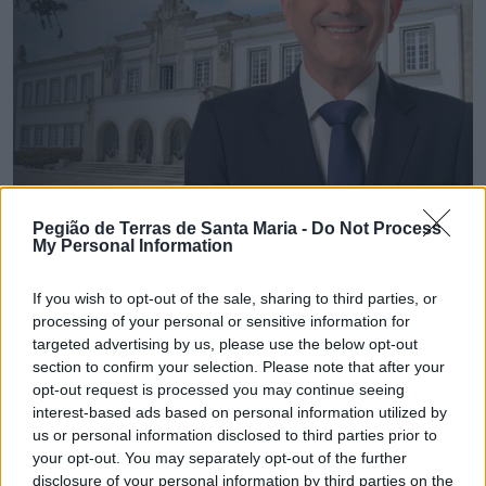
Pegião de Terras de Santa Maria -
Do Not Process
My Personal Information
If you wish to opt-out of the sale, sharing to third parties, or
💶 Quanto Custou? | Município de Espinho vai
processing of your personal or sensitive information for
gastar € 22,8 mil em brindes institucionais
targeted advertising by us, please use the below opt-out
6/08/2026
section to confirm your selection. Please note that after your
opt-out request is processed you may continue seeing
interest-based ads based on personal information utilized by
us or personal information disclosed to third parties prior to
your opt-out. You may separately opt-out of the further
disclosure of your personal information by third parties on the