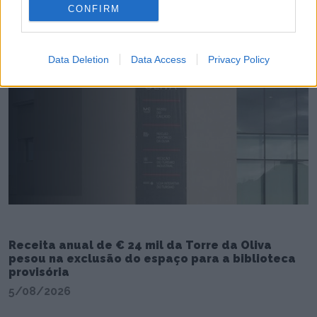
CONFIRM
Data Deletion
Data Access
Privacy Policy
Receita anual de € 24 mil da Torre da Oliva
pesou na exclusão do espaço para a biblioteca
provisória
5/08/2026