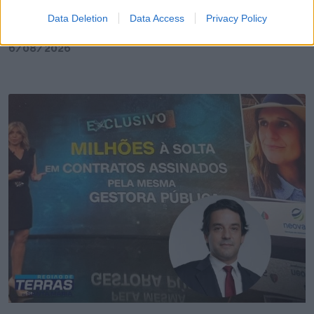
💶 Quanto Custou? | Município de Espinho vai
Data Deletion
Data Access
Privacy Policy
gastar € 22,8 mil em brindes institucionais
6/08/2026