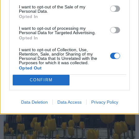
I want to opt-out of the Sale of my
Personal Data.
Opted In
Receita anual de € 24 mil da Torre da Oliva
pesou na exclusão do espaço para a biblioteca
I want to opt-out of processing my
provisória
Personal Data for Targeted Advertising.
5/08/2026
Opted In
I want to opt-out of Collection, Use,
Retention, Sale, and/or Sharing of my
Personal Data that Is Unrelated with the
Purposes for which it was collected.
Opted Out
CONFIRM
Data Deletion
Data Access
Privacy Policy