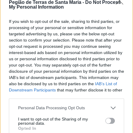
Pegião de Terras de Santa Maria -
Do Not Process
Esposa do presidente do PS de Oliveira de
My Personal Information
Azeméis investigada pela IGAS por conflito de
interesses
If you wish to opt-out of the sale, sharing to third parties, or
6/08/2026
processing of your personal or sensitive information for
targeted advertising by us, please use the below opt-out
section to confirm your selection. Please note that after your
opt-out request is processed you may continue seeing
interest-based ads based on personal information utilized by
us or personal information disclosed to third parties prior to
your opt-out. You may separately opt-out of the further
disclosure of your personal information by third parties on the
IAB’s list of downstream participants. This information may
also be disclosed by us to third parties on the
IAB’s List of
Downstream Participants
that may further disclose it to other
third parties.
Personal Data Processing Opt Outs
I want to opt-out of the Sharing of my
personal data.
Opted In