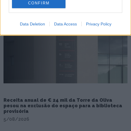
CONFIRM
Data Deletion
Data Access
Privacy Policy
Receita anual de € 24 mil da Torre da Oliva
pesou na exclusão do espaço para a biblioteca
provisória
5/08/2026