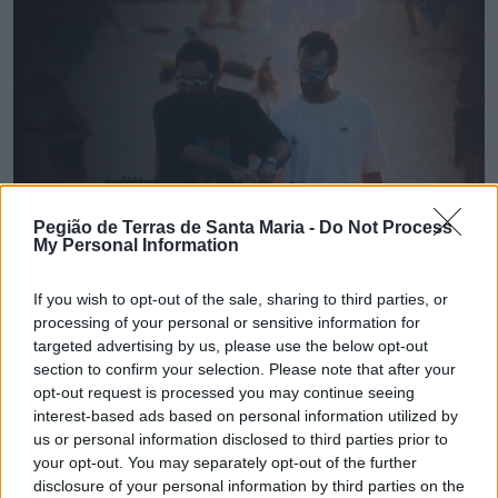
Pegião de Terras de Santa Maria -
Do Not Process
My Personal Information
If you wish to opt-out of the sale, sharing to third parties, or
processing of your personal or sensitive information for
targeted advertising by us, please use the below opt-out
🔎 Terras Check | Câmara de Espinho gastou 120
section to confirm your selection. Please note that after your
mil euros num "sunset"?
opt-out request is processed you may continue seeing
7/08/2026
interest-based ads based on personal information utilized by
us or personal information disclosed to third parties prior to
your opt-out. You may separately opt-out of the further
disclosure of your personal information by third parties on the