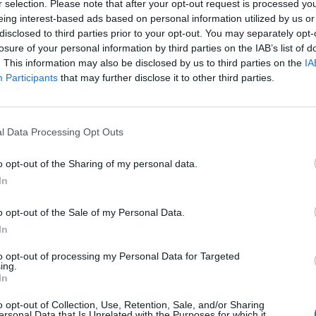
r selection. Please note that after your opt-out request is processed y
do Caima, em São Pedro de Castelões
eing interest-based ads based on personal information utilized by us or
disclosed to third parties prior to your opt-out. You may separately opt-
 Joaquim Valente Martingo e Rua Joaquim Almeid
losure of your personal information by third parties on the IAB’s list of
astelões
. This information may also be disclosed by us to third parties on the
IA
Participants
that may further disclose it to other third parties.
a Lomba, São Pedro de Castelões
em Cavião, São Pedro de Castelões
redes/Cavião para Merlães
l Data Processing Opt Outs
ha, Algeriz - Macieira de Cambra
o opt-out of the Sharing of my personal data.
cão
In
 Desportivo, em Vila Nova de Perrinho
, em Vila Cova de Perrinho
o opt-out of the Sale of my Personal Data.
In
 Alves Assis Teixeira, Codal
to opt-out of processing my Personal Data for Targeted
ing.
ção Lavadour, nas Baralhas
In
Chã
o opt-out of Collection, Use, Retention, Sale, and/or Sharing
ersonal Data that Is Unrelated with the Purposes for which it