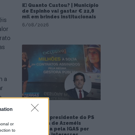
💶 Quanto Custou? | Município
de Espinho vai gastar € 22,8
mil em brindes institucionais
éis
6/08/2026
alor
rato
as
m a
ar
e
mation
Esposa do presidente do PS
de Oliveira de Azeméis
sonal or
investigada pela IGAS por
ection to
conflito de interesses