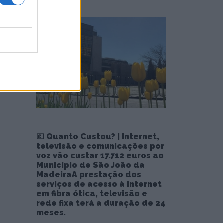
💶 Quanto Custou? | Internet,
televisão e comunicações por
voz vão custar 17.712 euros ao
Município de São João da
MadeiraA prestação dos
serviços de acesso à internet
em fibra ótica, televisão e
rede fixa terá a duração de 24
meses.