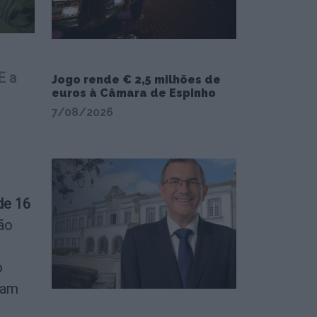
E a
Jogo rende € 2,5 milhões de
euros à Câmara de Espinho
7/08/2026
de 16
São
o
ram