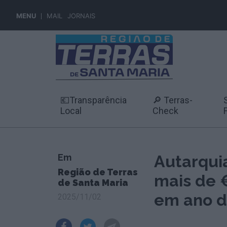
MENU
MAIL
JORNAIS
💶Transparência
🔎 Terras-
Local
Check
Em
Autarqui
Região de Terras
mais de 
de Santa Maria
em ano d
2025/11/02