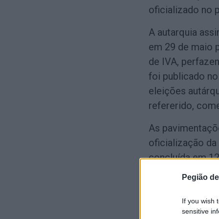
oficializado no 
A autarquia ass
em 29 de maio p
de IVA, perfaze
foi publicado no
eleições autárq
refererido, com
As pavimentaçõe
oficialização da
concluída em 120
janeiro de 2026.
Pegião de
---
If you wish 
sensitive in
As 16 vias a 