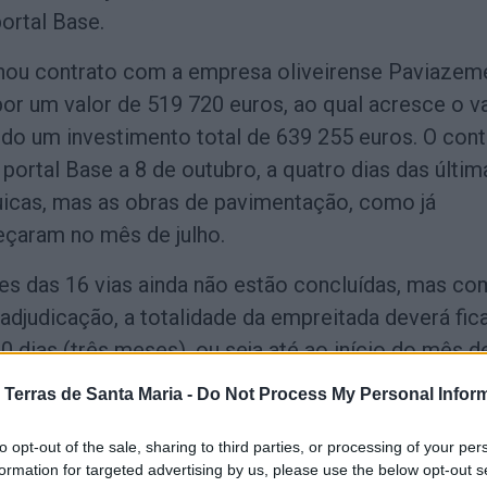
portal Base.
inou contrato com a empresa oliveirense Paviazem
or um valor de 519 720 euros, ao qual acresce o v
ndo um investimento total de 639 255 euros. O cont
 portal Base a 8 de outubro, a quatro dias das últim
uicas, mas as obras de pavimentação, como já
eçaram no mês de julho.
s das 16 vias ainda não estão concluídas, mas co
 adjudicação, a totalidade da empreitada deverá fic
 dias (três meses), ou seja até ao início do mês d
 Terras de Santa Maria -
Do Not Process My Personal Infor
to opt-out of the sale, sharing to third parties, or processing of your per
formation for targeted advertising by us, please use the below opt-out s
serem intervencionadas