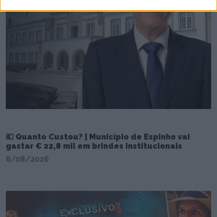
💶 Quanto Custou? | Município de Espinho vai
gastar € 22,8 mil em brindes institucionais
6/08/2026