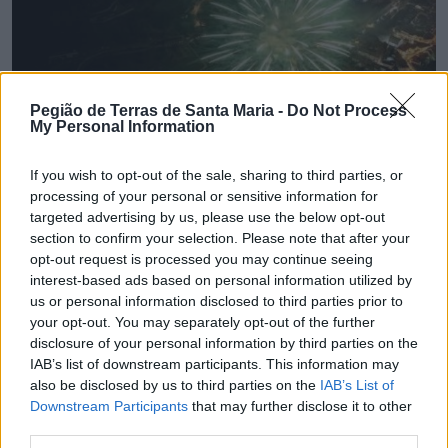
Pegião de Terras de Santa Maria -
Do Not Process
My Personal Information
If you wish to opt-out of the sale, sharing to third parties, or
processing of your personal or sensitive information for
targeted advertising by us, please use the below opt-out
section to confirm your selection. Please note that after your
💶 Quanto Custou? | Fogo de artifício (de 11
opt-out request is processed you may continue seeing
minutos) da Feira das Colheitas custa €20.550
interest-based ads based on personal information utilized by
7/08/2026
us or personal information disclosed to third parties prior to
your opt-out. You may separately opt-out of the further
disclosure of your personal information by third parties on the
IAB’s list of downstream participants. This information may
also be disclosed by us to third parties on the
IAB’s List of
Downstream Participants
that may further disclose it to other
third parties.