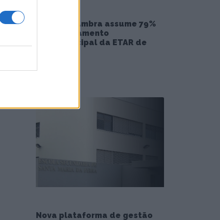
Vale de Cambra assume 79%
do financiamento
intermunicipal da ETAR de
Ossela
4/08/2026
Nova plataforma de gestão