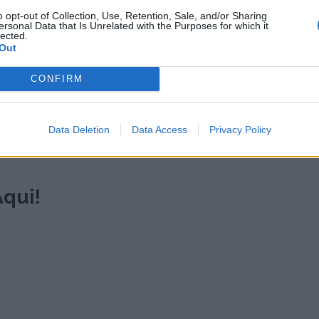
íma (Passadiços) – 4.ª e 5.ª fases, reforçando a
o opt-out of Collection, Use, Retention, Sale, and/or Sharing
ersonal Data that Is Unrelated with the Purposes for which it
ental do território.
lected.
Out
CONFIRM
Data Deletion
Data Access
Privacy Policy
qui!