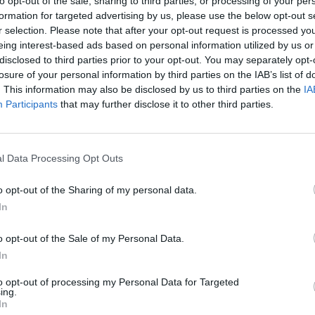
to opt-out of the sale, sharing to third parties, or processing of your per
ede das antigas uniões e de 50% durante quatro ano
formation for targeted advertising by us, please use the below opt-out s
es freguesias desagregadas, garantindo maior equi
r selection. Please note that after your opt-out request is processed y
eing interest-based ads based on personal information utilized by us or
 de recursos e reforçando a capacidade de resposta
disclosed to third parties prior to your opt-out. You may separately opt-
losure of your personal information by third parties on the IAB’s list of
. This information may also be disclosed by us to third parties on the
IA
nvestimento público, o documento define prioridad
Participants
that may further disclose it to other third parties.
, com a
conclusão da USF de Romariz
, o i
nício da o
e a execução do projeto e lançamento
do concurs
l Data Processing Opt Outs
a Feira
; e na Educação, o arranque da
construção 
da Feira Centro
.
o opt-out of the Sharing of my personal data.
In
ilidade e Requalificação Urbana, o orçamento con
11.ª fase de pavimentações, intervenções nos cent
o opt-out of the Sale of my Personal Data.
In
eira da Regedoura e Milheirós de Poiares, bem c
da Avenida Comendador Sá Couto
, no centro da cid
to opt-out of processing my Personal Data for Targeted
ing.
nte, está prevista a conclusão da requalificação 
In