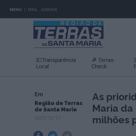
MENU
MAIL
JORNAIS
💶Transparência
🔎 Terras-
Local
Check
Em
As prior
Região de Terras
Maria da
de Santa Maria
milhões 
2025/12/17