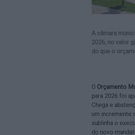
A câmara munici
2026, no valor 
do que o orçame
O
Orçamento Mu
para 2026 foi a
Chega e absten
um incremente d
sublinha o execu
do novo mandato