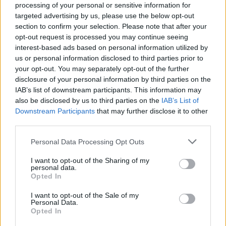
processing of your personal or sensitive information for
targeted advertising by us, please use the below opt-out
section to confirm your selection. Please note that after your
opt-out request is processed you may continue seeing
interest-based ads based on personal information utilized by
us or personal information disclosed to third parties prior to
your opt-out. You may separately opt-out of the further
disclosure of your personal information by third parties on the
IAB’s list of downstream participants. This information may
also be disclosed by us to third parties on the
IAB’s List of
Downstream Participants
that may further disclose it to other
third parties.
💶 Quanto Custou? | Fogo de artifício (de 11
Personal Data Processing Opt Outs
minutos) da Feira das Colheitas custa €20.550
I want to opt-out of the Sharing of my
7/08/2026
personal data.
Opted In
I want to opt-out of the Sale of my
Personal Data.
Opted In