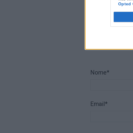
Opted 
Comente A
Nome*
Email*