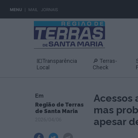
MENU
MAIL
JORNAIS
💶Transparência
🔎 Terras-
Local
Check
Em
Acessos 
Região de Terras
mas prob
de Santa Maria
apesar d
2026/04/06