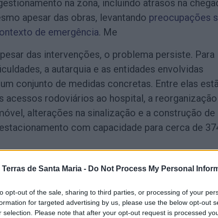
estionamento na zona, incluindo atrasos na chega
smo apesar das obras, levantando
preocupações s
contexto de emergência
. Me
pesar das intervenções, o problema persiste. Para
iculdades, a autarquia e as entidades envolvidas
m conjunto de medidas concretas. Entre elas est
s acessos rodoviários ao hospital, a reorganização
móvel, alterações na sinalização e a construção de
 estacionamento com capacidade para cerca de 37
inda uma nova via de acesso direto à unidade hospita
 Terras de Santa Maria -
Do Not Process My Personal Infor
icas para ambulâncias, relocalização da praça de t
o parque e melhorias na ligação a artérias principai
to opt-out of the sale, sharing to third parties, or processing of your per
formation for targeted advertising by us, please use the below opt-out s
Cândido Pinho e a Rua Dr. João Magalhães. Está 
r selection. Please note that after your opt-out request is processed y