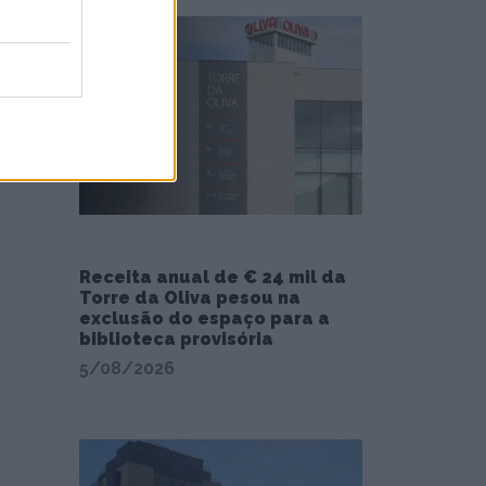
Receita anual de € 24 mil da
Torre da Oliva pesou na
exclusão do espaço para a
biblioteca provisória
5/08/2026