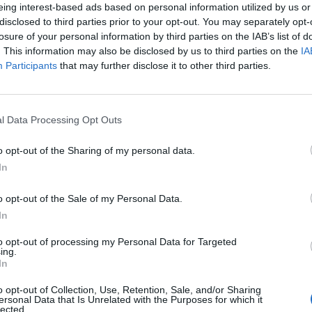
ão de uma nova entrada a norte, destinada sobretud
eing interest-based ads based on personal information utilized by us or
disclosed to third parties prior to your opt-out. You may separately opt-
és da rotunda principal.
losure of your personal information by third parties on the IAB’s list of
. This information may also be disclosed by us to third parties on the
IA
ntervenções, que já permitiram reduzir algumas que
Participants
that may further disclose it to other third parties.
acionadas com a falta de estacionamento —, conti
demoras no acesso, especialmente nas horas de mai
l Data Processing Opt Outs
tes e profissionais admitem melhorias, mas sublinh
tal ainda é um processo moroso.
o opt-out of the Sharing of my personal data.
In
obra estão previstas, com um prazo estimado de 
pós adjudicação, apontando-se a conclusão para o 
o opt-out of the Sale of my Personal Data.
á, mantém-se a preocupação em torno de um probl
In
o antecipadamente denunciado e que continua a afe
to opt-out of processing my Personal Data for Targeted
ing.
e um dos principais equipamentos de saúde da reg
In
o opt-out of Collection, Use, Retention, Sale, and/or Sharing
ersonal Data that Is Unrelated with the Purposes for which it
lected.