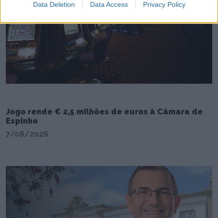
Data Deletion
Data Access
Privacy Policy
Jogo rende € 2,5 milhões de euros à Câmara de
Espinho
7/08/2026