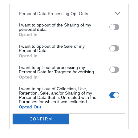
third parties.
Personal Data Processing Opt Outs
I want to opt-out of the Sharing of my
personal data.
Opted In
I want to opt-out of the Sale of my
Personal Data.
Opted In
💶 Quanto Custou? | Fogo de artifício (de 11
I want to opt-out of processing my
minutos) da Feira das Colheitas custa €20.550
Personal Data for Targeted Advertising.
Opted In
7/08/2026
I want to opt-out of Collection, Use,
Retention, Sale, and/or Sharing of my
Personal Data that Is Unrelated with the
Purposes for which it was collected.
Opted Out
CONFIRM